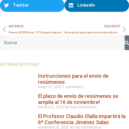
Twitter
LinkedIn
ANTERIOR
SIGUIENTE
Premio AETESS en el 12º Simposio Nacional de Ingeniería Geotécnica (12SNIG)
Se amplía el plazo para el envío de artículos al 12 SNIG hasta el 31 de marzo
ÚLTIMAS NOTICIAS
Instrucciones para el envío de
resúmenes
mayo 13, 2025
1 comentario
El plazo de envío de resúmenes se
amplia al 16 de noviembre!
octubre 31, 2025
No hay comentarios
El Profesor Claudio Olalla impartirá la
6ª Conferencia Jiménez Salas
noviembre 25, 2025
No hay comentarios