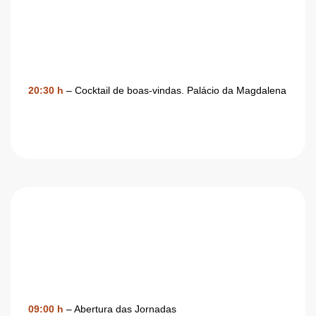
22 DE SETEMBRO
Terça-feira
20:30 h
– Cocktail de boas-vindas. Palácio da Magdalena
23 DE SETEMBRO
Quarta-feira
09:00 h
– Abertura das Jornadas