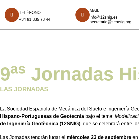
MAIL
TELÉFONO
info@12snig.es
+34 91 335 73 44
secretaria@semsig.org
as
9
Jornadas Hi
LAS JORNADAS
La Sociedad Española de Mecánica del Suelo e Ingeniería Ge
Hispano-Portuguesas de Geotecnia
bajo el tema:
Modelizaci
de Ingeniería Geotècnica (12SNIG)
, que se celebrará entre l
Las Jornadas tendrán lugar el
miércoles 23 de septiembre
en