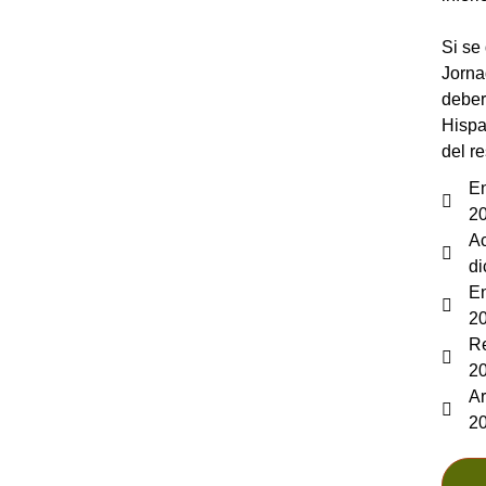
Si se
Jorna
deber
Hispa
del r
En
2
Ac
di
En
2
Re
2
Ar
2