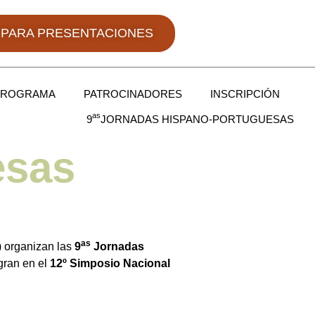
A PARA PRESENTACIONES
PROGRAMA
PATROCINADORES
INSCRIPCIÓN
as
9
JORNADAS HISPANO-PORTUGUESAS
esas
as
 organizan las
9
Jornadas
gran en el
12º Simposio Nacional