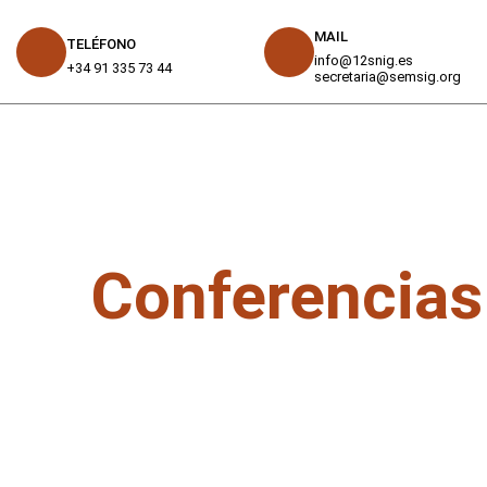
MAIL
TELÉFONO
info@12snig.es
+34 91 335 73 44
secretaria@semsig.org
Conferencias