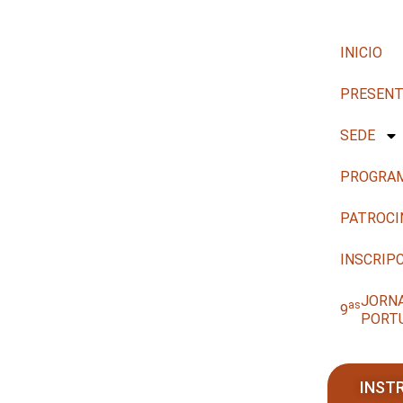
INICIO
PRESENT
SEDE
PROGRA
PATROCI
INSCRIP
JORN
as
9
PORT
INST